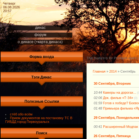
Четверг
06.08.2026
20:57
динас
форум
о динасе (+карта динаса)
Форма входа
This feature is for Premium users o
Главная
»
2014
»
Сентябрь
Тэги Динас
30 Сентября, Вторник
10:44
Камеры на дорогах...
(
02:06
Док. фильм «Т-34»
(0)
Полезные Ссылки
01:59
Готов к победе? Боево
01:48
Примьера фильма «Я
стёб обо всём
29 Сентября, Понедельни
Прием документов на постановку ТС В
ГИБДД город Первоуральск
00:41
Расширенный Модпак Д
Поиск
26 Сентября, Пятница