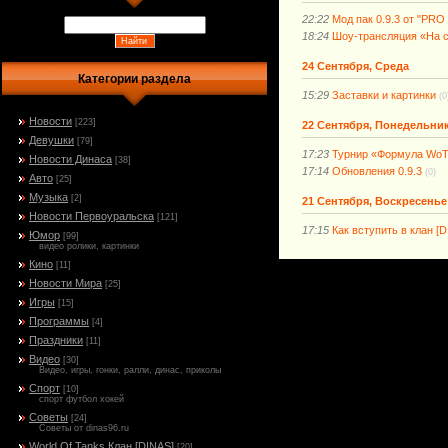
22:22
Мод пак 0.9.3 от "PRO 
18:24
Шоу-трансляция «На с
24 Сентября, Среда
Категории раздела
15:29
Заставки и картинки
(0
Новости
[223]
22 Сентября, Понедельни
Девушки
[79]
17:23
Турнир «Формула WoT
Новости Динаса
[38]
17:14
Обновления 0.9.3
(0)
Авто
[25]
Музыка
[2]
21 Сентября, Воскресенье
Новости Первоуральска
[121]
17:15
Как вступить в клан [D
Юмор
[99]
видео ролики, картинки
Кино
[11]
Новости Мира
[25]
Игры
[15]
Программы
[4]
Праздники
[11]
Видео
[30]
Видео, игры, гонки, ралли, динас, приколы
Спорт
[10]
спорт футбол хокей
Советы
[24]
Советы от dinas96.ru
World Of Tanks Клан [DINAS]
[20]