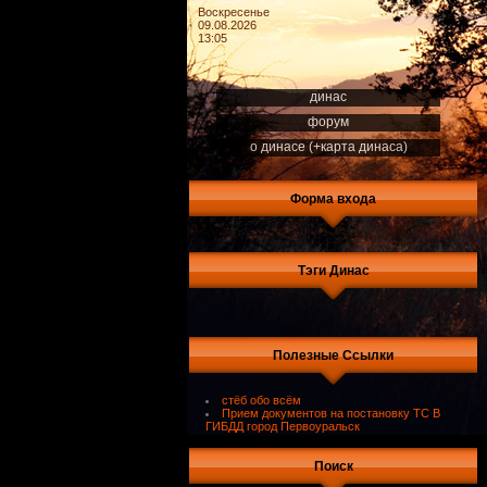
Воскресенье
09.08.2026
13:05
динас
форум
о динасе (+карта динаса)
Форма входа
Тэги Динас
Полезные Ссылки
стёб обо всём
Прием документов на постановку ТС В
ГИБДД город Первоуральск
Поиск