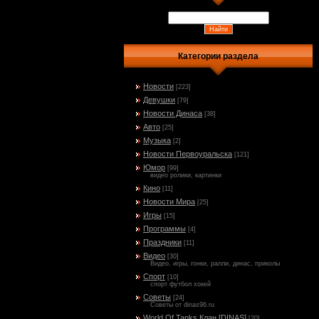
Категории раздела
Новости
[223]
Девушки
[79]
Новости Динаса
[38]
Авто
[25]
Музыка
[2]
Новости Первоуральска
[121]
Юмор
[99]
видео ролики, картинки
Кино
[11]
Новости Мира
[25]
Игры
[15]
Программы
[4]
Праздники
[11]
Видео
[30]
Видео, игры, гонки, ралли, динас, приколы
Спорт
[10]
спорт футбол хокей
Советы
[24]
Советы от dinas96.ru
World Of Tanks Клан [DINAS]
[20]