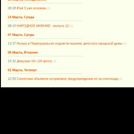
08:28
iPad 3 уже взломан
(0)
14 Марта, Среда
08:10
НАРОДНОЕ МНЕНИЕ - выпуск 12
(0)
07 Марта, Среда
13:37
Ночью в Первоуральске подожгли машину депутата городской думы
(0)
06 Марта, Вторник
15:32
Девушки 18+ (20 фото)
(2)
01 Марта, Четверг
12:56
Синоптики объявили штормовое предупреждение из-за снегопада
(0)