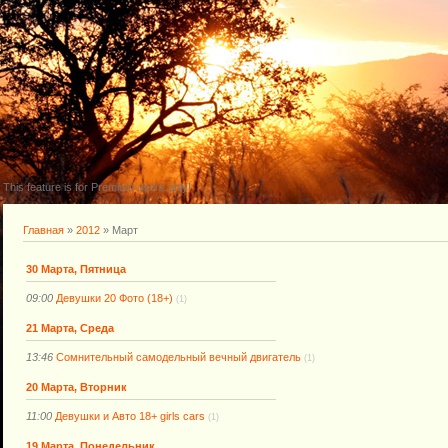
This feature is for Premium users only!
Главная
»
2012
»
Март
30 Марта, Пятница
09:00
Девушки 20 Фото (18+)
(1)
21 Марта, Среда
13:46
Сомнительный самодельный вечный двигатель
(1)
20 Марта, Вторник
11:00
Девушки и Авто 18+ girls cars
(1)
19 Марта, Понедельник