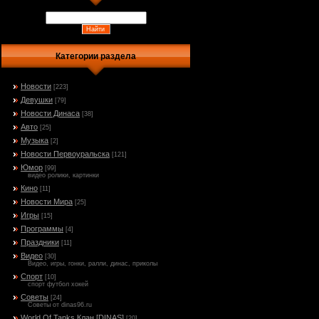
Категории раздела
Новости
[223]
Девушки
[79]
Новости Динаса
[38]
Авто
[25]
Музыка
[2]
Новости Первоуральска
[121]
Юмор
[99]
видео ролики, картинки
Кино
[11]
Новости Мира
[25]
Игры
[15]
Программы
[4]
Праздники
[11]
Видео
[30]
Видео, игры, гонки, ралли, динас, приколы
Спорт
[10]
спорт футбол хокей
Советы
[24]
Советы от dinas96.ru
World Of Tanks Клан [DINAS]
[20]