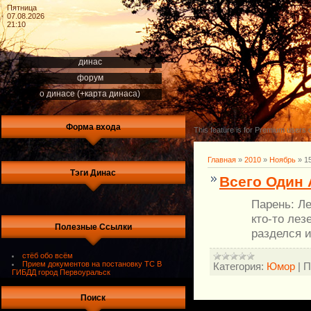
Пятница
07.08.2026
21:10
динас
форум
о динасе (+карта динаса)
Форма входа
This feature is for Premium users o
Главная
»
2010
»
Ноябрь
»
1
Тэги Динас
Всего Один 
Парень: Л
кто-то лез
Полезные Ссылки
разделся и
стёб обо всём
Прием документов на постановку ТС В
Категория:
Юмор
|
П
ГИБДД город Первоуральск
Поиск