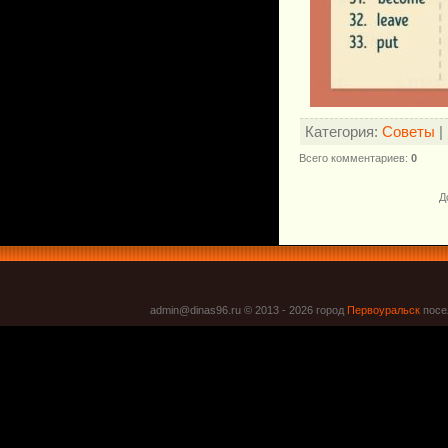
Категория
:
Советы
|
Всего комментариев
:
0
Д
admin@dinas96.ru © 2013 - 2026
город
Первоуральск
посел