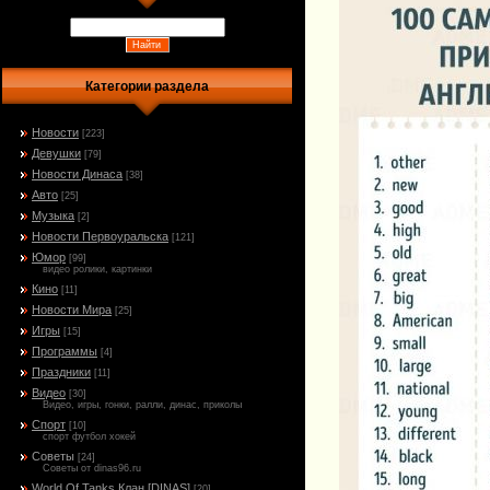
Категории раздела
Новости
[223]
Девушки
[79]
Новости Динаса
[38]
Авто
[25]
Музыка
[2]
Новости Первоуральска
[121]
Юмор
[99]
видео ролики, картинки
Кино
[11]
Новости Мира
[25]
Игры
[15]
Программы
[4]
Праздники
[11]
Видео
[30]
Видео, игры, гонки, ралли, динас, приколы
Спорт
[10]
спорт футбол хокей
Советы
[24]
Советы от dinas96.ru
World Of Tanks Клан [DINAS]
[20]