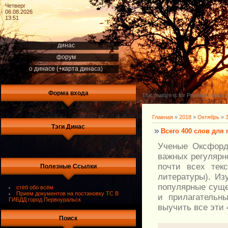
Четверг
06.08.2026
13:51
динас
форум
о динасе (+карта динаса)
Форма входа
This feature is for Premium users o
Главная
»
2018
»
Октябрь
»
Тэги Динас
Всего 400 слов для
Ученые Оксфордс
важных регулярн
почти всех тек
Полезные Ссылки
литературы). Из
популярные суще
стёб обо всём
Прием документов на постановку ТС В
и прилагательн
ГИБДД город Первоуральск
выучить все эти 
Поиск