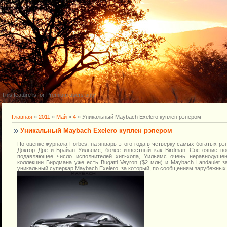
This feature is for Premium users only!
Главная
»
2011
»
Май
»
4
» Уникальный Maybach Exelero куплен рэпером
Уникальный Maybach Exelero куплен рэпером
По оценке журнала Forbes, на январь этого года в четверку самых богатых рэ
Доктор Дре и Брайан Уильямс, более известный как Birdman. Состояние по
подавляющее число исполнителей хип-хопа, Уильямс очень неравнодуше
коллекции Бирдмана уже есть Bugatti Veyron ($2 млн) и Maybach Landaulet 
уникальный суперкар Maybach Exelero, за который, по сообщениям зарубежных