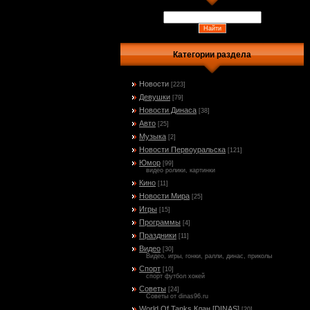
Категории раздела
Новости
[223]
Девушки
[79]
Новости Динаса
[38]
Авто
[25]
Музыка
[2]
Новости Первоуральска
[121]
Юмор
[99]
видео ролики, картинки
Кино
[11]
Новости Мира
[25]
Игры
[15]
Программы
[4]
Праздники
[11]
Видео
[30]
Видео, игры, гонки, ралли, динас, приколы
Спорт
[10]
спорт футбол хокей
Советы
[24]
Советы от dinas96.ru
World Of Tanks Клан [DINAS]
[20]