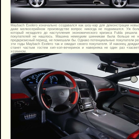
Maybach Exelero изначально создавался как шоу-кар для демонстрации нов
даже мелкосерийном производстве вопрос никогда не поднимался. Уж бол
который незадолго до наступления экономического кризиса Fulda решила
покупателей не нашлось. Машина немецким шинникам была больше не ну
предкризисный период, не помешали бы. Однако потенциальные покупатели ре
эти годы Maybach Exelero так и ожидал своего покупателя. И наконец дожда
станет частым гостем хип-хоп-вечеринок и наверняка не один раз «засв
хозяином.