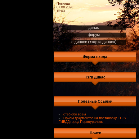
Пятница
07.08.2026
15:03
динас
форум
о динасе (+карта динаса)
Форма входа
Тэги Динас
Полезные Ссылки
стёб обо всём
Прием документов на постановку ТС В
ГИБДД город Первоуральск
Поиск