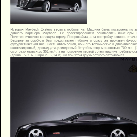
История Maybach Exelero весьма любопытна. Машина была построена по з
давнего партнера Maybach. Ее проектированием занимались инженеры
Политехнического колледжа города Пфорцхайма, а за постройку взялось итальян
Берлине автомобиль был представлен публике и сразу же произвел фурор
футуристическая внешность автомобиля, но и его технические и динамические
шестилитровый, двенадцатицилиндровый битурбомотор мощностью 700 л.с. (
смог разогнаться до 351 км/ч, а на покорение первой сотни машине требовалось
(длина - 5,89 м, ширина - 2,14 м), но при этом двухместного автомобиля.