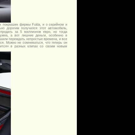
ых покрышек фирмы Fulda, и о серийном и
ьно дорогим получился этот автомобиль,
 продать за 5 миллионов евро, но тогда
жна, а вот лишние деньги, особенно в
шили переждать непростые времена, и все
лся. Можно не сомневаться, что теперь он
етится» в разных клипах со своим новым