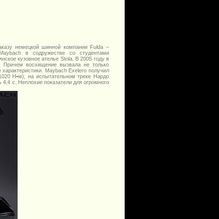
аказу немецкой шинной компании Fulda –
 Maybach в содружестве со студентами
ское кузовное ателье Stola. В 2005 году в
. Причем восхищение вызвала не только
 характеристики. Maybach Exelero получил
1020 Н•м), на испытательном треке Нардо
 4,4 с. Неплохие показатели для огромного