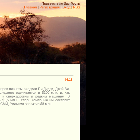
Приветствую Вас
Гость
Главная
|
Регистрация
|
Вход
|
RSS
09:19
перов планеты входили Пи Дидди, Джей-Зи,
следнего оценивается в $100 млн, и, как
н к сверхдорогим и редким машинам. В
за $1,5 млн. Теперь компанию им составит
 СМИ, Уильямс заплатил $8 млн.