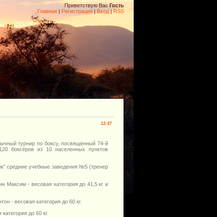
Приветствую Вас
Гость
Главная
|
Регистрация
|
Вход
|
RSS
12:47
ычный турнир по боксу, посвящённый 74-й
120 боксёров из 10 населенных пунктов
ик" средние учебные заведения №5 (тренер
н Максим - весовая категория до 41,5 кг и
он - весовая категория до 60 кг.
категория до 60 кг.