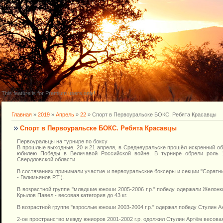
This feature is for Premium users only!
Главная
»
2019
»
Апрель
»
22
» Спорт в Первоуральске БОКС. Ребята Красавцы
Спорт в Первоуральске БОКС. Ребята Красавцы
Первоуральцы на турнире по боксу
В прошлые выходные, 20 и 21 апреля, в Среднеуральске прошёл искренний об
юбилею Победы в Величавой Российской войне. В турнире обрели роль 
Свердловской области.
В состязаниях принимали участие и первоуральские боксеры и секции "Соратн
- Галимьянов Р.Т.).
В возрастной группе "младшие юноши 2005-2006 г.р." победу одержали Желонки
Крылов Павел - весовая категория до 43 кг.
В возрастной группе "взрослые юноши 2003-2004 г.р." одержал победу Стулин Ант
2-ое пространство между юниоров 2001-2002 г.р. одолжил Стулин Артём весовая 