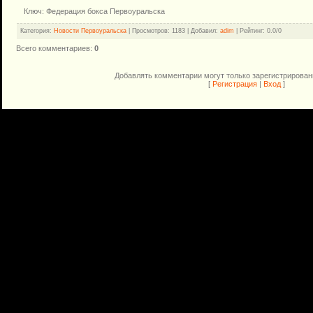
Ключ: Федерация бокса Первоуральска
Категория
:
Новости Первоуральска
|
Просмотров
: 1183 |
Добавил
:
adim
|
Рейтинг
:
0.0
/
0
Всего комментариев
:
0
Добавлять комментарии могут только зарегистрирован
[
Регистрация
|
Вход
]