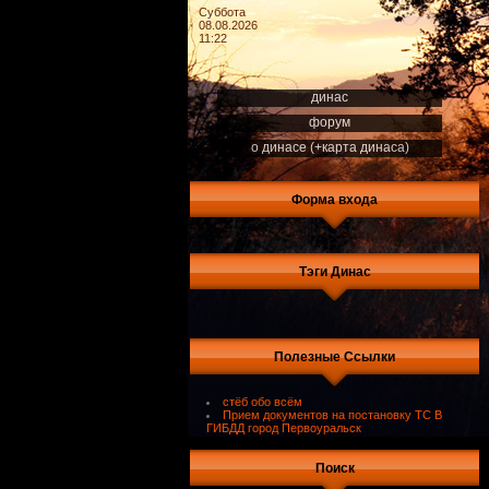
Суббота
08.08.2026
11:22
динас
форум
о динасе (+карта динаса)
Форма входа
Тэги Динас
Полезные Ссылки
стёб обо всём
Прием документов на постановку ТС В
ГИБДД город Первоуральск
Поиск