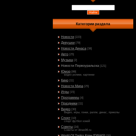
Категории раздела
Новости
[223]
Девушки
[79]
Новости Динаса
[38]
Авто
[25]
Музыка
[2]
Новости Первоуральска
[121]
Юмор
[99]
видео ролики, картинки
Кино
[11]
Новости Мира
[25]
Игры
[15]
Программы
[4]
Праздники
[11]
Видео
[30]
Видео, игры, гонки, ралли, динас, приколы
Спорт
[10]
спорт футбол хокей
Советы
[24]
Советы от dinas96.ru
World Of Tanks Клан [DINAS]
[20]