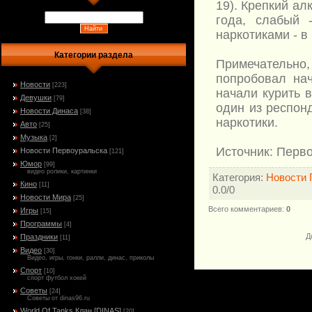
19). Крепкий ал
года, слабый 
наркотиками - в 
Категории раздела
Примечательно
попробовал нач
Новости
[223]
начали курить в
Девушки
[79]
один из респон
Новости Динаса
[38]
наркотики.
Авто
[25]
Музыка
[2]
Источник: Перв
Новости Первоуральска
[121]
Юмор
[99]
видео ролики, картинки
Категория
:
Новости 
Кино
[11]
0.0
/
0
Новости Мира
[25]
Всего комментариев
:
0
Игры
[15]
Программы
[4]
Д
Праздники
[11]
Видео
[30]
Видео, игры, гонки, ралли, динас, приколы
Спорт
[10]
спорт футбол хокей
Советы
[24]
Советы от dinas96.ru
World Of Tanks Клан [DINAS]
[20]