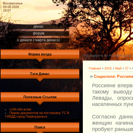
Воскресенье
09.08.2026
19:07
динас
форум
о динасе (+карта динаса)
Форма входа
This feature is for Premium users o
Главная
»
2015
»
Май
»
27
» 
Тэги Динас
Социологи: Россиян
Россияне вперв
такому выводу
Полезные Ссылки
Левады, опро
населенных пунк
стёб обо всём
Прием документов на постановку ТС В
Согласно данн
ГИБДД город Первоуральск
женщин начина
Поиск
пробуют раньше: 