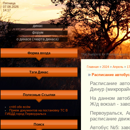
Пятница
07.08.2026
14:17
динас
форум
о динасе (+карта динаса)
Форма входа
This feature is for Premium users o
Главная
»
2024
»
Апрель
»
1
Тэги Динас
Расписание автобус
Расписание авт
Динур (микрорайо
Полезные Ссылки
На данном автоб
Ж/д вокзал - зав
стёб обо всём
Прием документов на постановку ТС В
Первоуральск, А
ГИБДД город Первоуральск
расписание движе
Поиск
Автобус №5: заво