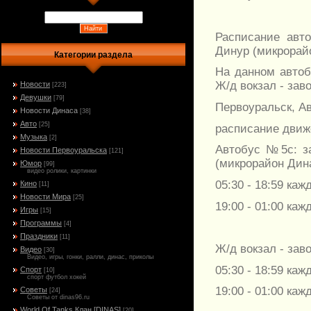
Расписание авт
Динур (микрорайо
Категории раздела
На данном автоб
Ж/д вокзал - зав
Новости
[223]
Девушки
[79]
Первоуральск, Ав
Новости Динаса
[38]
Авто
[25]
расписание движе
Музыка
[2]
Автобус №5с: за
Новости Первоуральска
[121]
(микрорайон Дина
Юмор
[99]
видео ролики, картинки
05:30 - 18:59 ка
Кино
[11]
Новости Мира
[25]
19:00 - 01:00 ка
Игры
[15]
Программы
[4]
Праздники
[11]
Ж/д вокзал - зав
Видео
[30]
Видео, игры, гонки, ралли, динас, приколы
05:30 - 18:59 ка
Спорт
[10]
спорт футбол хокей
19:00 - 01:00 ка
Советы
[24]
Советы от dinas96.ru
World Of Tanks Клан [DINAS]
[20]