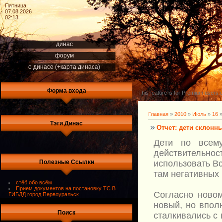
Пятница
07.08.2026
02:13
динас
форум
о динасе (+карта динаса)
Форма входа
This feature is for Premium users o
Главная
»
2010
»
Июль
»
16
»
Тэги Динас
Отчет: дети склонн
Дети по всем
действительно
Полезные Ссылки
использовать Вс
там негативных
стёб обо всём
Прием документов на постановку ТС В
Согласно новом
ГИБДД город Первоуральск
новый, но впол
Поиск
сталкивались с