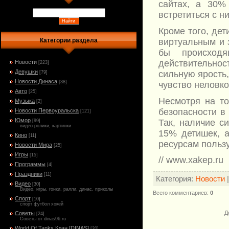
сайтах, а 30%
встретиться с н
Кроме того, дет
виртуальным и 
Категории раздела
бы происход
действительно
Новости
[223]
Девушки
сильную ярость,
[79]
Новости Динаса
[38]
чувство неловко
Авто
[25]
Несмотря на то
Музыка
[2]
безопасности в
Новости Первоуральска
[121]
Юмор
Так, наличие с
[99]
видео ролики, картинки
15% детишек, 
Кино
[11]
ресурсам польз
Новости Мира
[25]
Игры
[15]
// www.xakep.ru
Программы
[4]
Праздники
[11]
Категория
:
Новости
Видео
[30]
Видео, игры, гонки, ралли, динас, приколы
Всего комментариев
:
0
Спорт
[10]
спорт футбол хокей
Д
Советы
[24]
Советы от dinas96.ru
World Of Tanks Клан [DINAS]
[20]