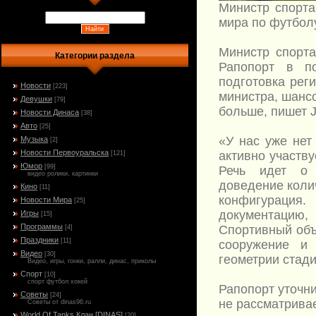
Министр спорта
мира по футболу
Министр спорт
Категории раздела
Рапопорт в по
подготовка рег
Новости
[223]
министра, шанс
Девушки
[79]
больше, пишет J
Новости Динаса
[38]
Авто
[25]
«У нас уже нет
Музыка
[2]
Новости Первоуральска
активно участву
[121]
Юмор
[99]
Речь идет о 
видео ролики, картинки
доведение колич
Кино
[11]
конфигураци
Новости Мира
[25]
документацию,
Игры
[15]
Программы
Спортивный объ
[4]
Праздники
[11]
сооружение и
Видео
[30]
геометрии стади
Видео, игры, гонки, ралли, динас, приколы
Спорт
[10]
спорт футбол хокей
Рапопорт уточн
Советы
[24]
не рассматривае
Советы от dinas96.ru
World Of Tanks Клан [DINAS]
[20]