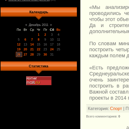
«Мы анализир
Календарь
проводились ч
чтобы этот объе
Да и строите
«
Декабрь 2011
»
Пн
Вт
Ср
Чт
Пт
Сб
Вс
дополнительным
1
2
3
4
5
6
7
8
9
10
11
По словам мини
12
13
14
15
16
17
18
построить четы
19
20
21
22
23
24
25
26
27
28
29
30
31
каждым полем д
Статистика
«Есть предлож
Среднеуральске 
очень заинтер
построить в ра
Важной составл
проекты в 2014 
Категория
:
Спорт
|
П
Всего комментариев
:
0
Д