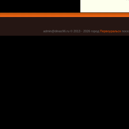
admin@dinas96.ru © 2013 - 2026
город
Первоуральск
посел