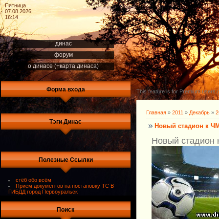
Пятница
07.08.2026
16:14
динас
форум
о динасе (+карта динаса)
Форма входа
This feature is for Premium users o
Главная
»
2011
»
Декабрь
»
2
Тэги Динас
Новый стадион к ЧМ
Новый стадион к
Полезные Ссылки
стёб обо всём
Прием документов на постановку ТС В
ГИБДД город Первоуральск
Поиск