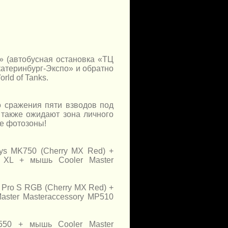
» (автобусная остановка «ТЦ
атеринбург-Экспо» и обратно
rld of Tanks.
 сражения пяти взводов под
также ожидают зона личного
ие фотозоны!
eys MK750 (Cherry MX Red) +
e XL + мышь Cooler Master
s Pro S RGB (Cherry MX Red) +
aster Masteraccessory MP510
K550 + мышь Cooler Master