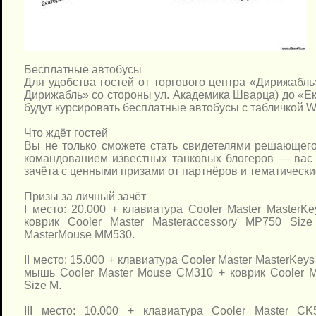
Бесплатные автобусы
Для удобства гостей от торгового центра «Дирижабль
Дирижабль» со стороны ул. Академика Шварца) до «Ек
будут курсировать бесплатные автобусы с табличкой Wo
Что ждёт гостей
Вы не только сможете стать свидетелями решающего
командованием известных танковых блогеров — вас 
зачёта с ценными призами от партнёров и тематическ
Призы за личный зачёт
I место: 20.000 + клавиатура Cooler Master MasterK
коврик Cooler Master Masteraccessory MP750 Siz
MasterMouse MM530.
II место: 15.000 + клавиатура Cooler Master MasterKey
мышь Cooler Master Mouse CM310 + коврик Cooler M
Size M.
III место: 10.000 + клавиатура Cooler Master C