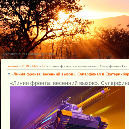
This feature is for Premium users only!
Главная
»
2019
»
Май
»
17
» «Линия фронта: весенний вызов». Суперфинал в Екат
«Линия фронта: весенний вызов». Суперфинал в Екатеринбур
«Линия фронта: весенний вызов». Суперфин