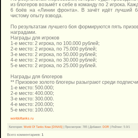
из блогеров возьмёт к себе в команду по 2 игрока. Каж
6 боёв на «Линии фронта». В зачёт идёт лучший 
чистому опыту взвода.
По результатам лучшего боя формируются пять призо
наградами.
Награды для игроков
1-е место: 2 игрока, по 100.000 рублей;
2-е место: 2 игрока, по 75.000 рублей;
3-е место: 2 игрока, по 50.000 рублей;
4-е место: 2 игрока, по 30.000 рублей;
5-е место: 2 игрока, по 25.000 рублей.
Награды для блогеров
** Призовое золото блогеры разыграют среди подписчи
1-е место: 500.000;
2-е место: 400.000;
3-е место: 300.000.
4-е место: 200.000;
5-е место: 100.000.
worldoftanks.ru
Категория
:
World Of Tanks Клан [DINAS]
|
Просмотров
: 785 |
Добавил
:
DOR
|
Рейтинг
:
5.0
/
1
Всего комментариев
:
1