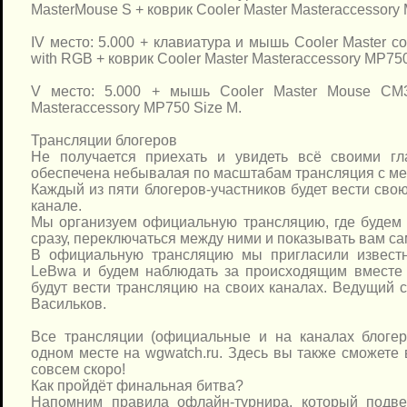
MasterMouse S + коврик Cooler Master Masteraccessory
IV место: 5.000 + клавиатура и мышь Cooler Master 
with RGB + коврик Cooler Master Masteraccessory MP750
V место: 5.000 + мышь Cooler Master Mouse CM3
Masteraccessory MP750 Size M.
Трансляции блогеров
Не получается приехать и увидеть всё своими гл
обеспечена небывалая по масштабам трансляция с ме
Каждый из пяти блогеров-участников будет вести сво
канале.
Мы организуем официальную трансляцию, где будем 
сразу, переключаться между ними и показывать вам са
В официальную трансляцию мы пригласили известн
LeBwa и будем наблюдать за происходящим вместе 
будут вести трансляцию на своих каналах. Ведущий
Васильков.
Все трансляции (официальные и на каналах блогер
одном месте на wgwatch.ru. Здесь вы также сможете 
совсем скоро!
Как пройдёт финальная битва?
Напомним правила офлайн-турнира, который подве