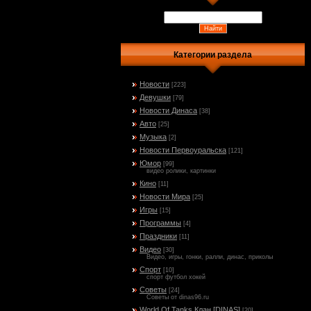
Категории раздела
Новости
[223]
Девушки
[79]
Новости Динаса
[38]
Авто
[25]
Музыка
[2]
Новости Первоуральска
[121]
Юмор
[99]
видео ролики, картинки
Кино
[11]
Новости Мира
[25]
Игры
[15]
Программы
[4]
Праздники
[11]
Видео
[30]
Видео, игры, гонки, ралли, динас, приколы
Спорт
[10]
спорт футбол хокей
Советы
[24]
Советы от dinas96.ru
World Of Tanks Клан [DINAS]
[20]