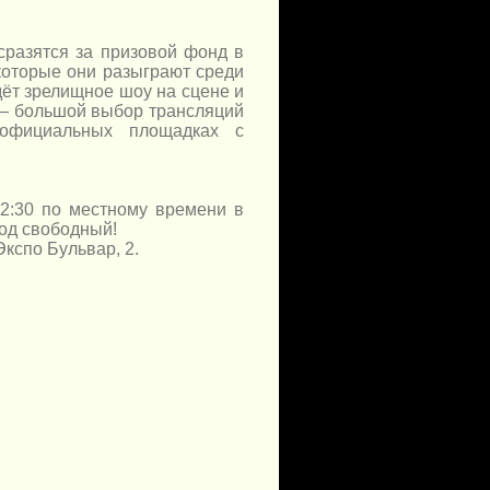
сразятся за призовой фонд в
 которые они разыграют среди
дёт зрелищное шоу на сцене и
 — большой выбор трансляций
официальных площадках с
22:30 по местному времени в
од свободный!
Экспо Бульвар, 2.