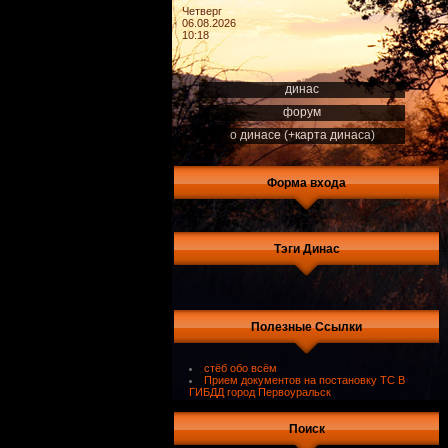
Четверг
06.08.2026
10:18
динас
форум
о динасе (+карта динаса)
Форма входа
Тэги Динас
Полезные Ссылки
стёб обо всём
Прием документов на постановку ТС В
ГИБДД город Первоуральск
Поиск