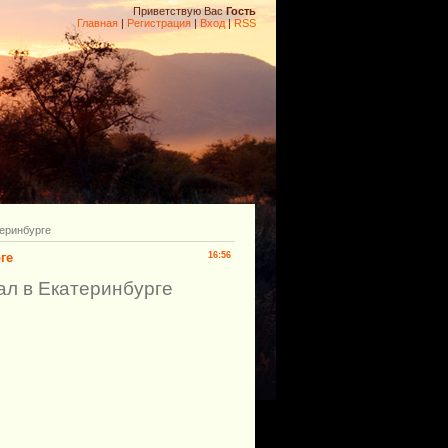
Приветствую Вас
Гость
Главная
|
Регистрация
|
Вход
|
RSS
еринбурге
ге
16:56
ал в Екатеринбурге