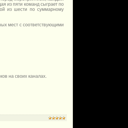
дая из пяти команд сыграет по
бой из шести по суммарному
вых мест с соответствующими
ков на своих каналах.