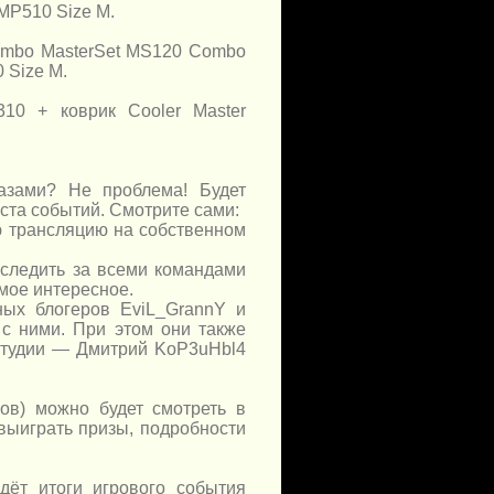
 MP510 Size M.
combo MasterSet MS120 Combo
 Size M.
10 + коврик Cooler Master
азами? Не проблема! Будет
ста событий. Смотрите сами:
ю трансляцию на собственном
следить за всеми командами
мое интересное.
ых блогеров EviL_GrannY и
с ними. При этом они также
 студии — Дмитрий KoP3uHbl4
ов) можно будет смотреть в
выиграть призы, подробности
дёт итоги игрового события