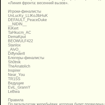
«Линия фронта: весенний вызов».
Игроки-финалисты
UnLucKy_LLIKoJIbHuK
DEFAULT_PeaceDuke
__NIDIN__
KiKert
TaHkucm_AC
DemaKput
BEOWULF422
Stanlox
_AlvO_
DiffynderII
Блогеры-финалисты
Sh0tnik
TheAnatolich
Inspirer
Near_You
TR1SS
Ведущие
EviL_GrannY
LeBwa
Правила
По результатам жеребьёвки, которая будет проведена