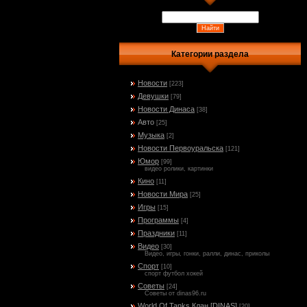
Категории раздела
Новости
[223]
Девушки
[79]
Новости Динаса
[38]
Авто
[25]
Музыка
[2]
Новости Первоуральска
[121]
Юмор
[99]
видео ролики, картинки
Кино
[11]
Новости Мира
[25]
Игры
[15]
Программы
[4]
Праздники
[11]
Видео
[30]
Видео, игры, гонки, ралли, динас, приколы
Спорт
[10]
спорт футбол хокей
Советы
[24]
Советы от dinas96.ru
World Of Tanks Клан [DINAS]
[20]