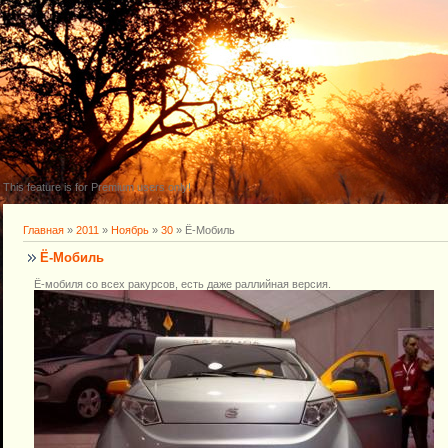
This feature is for Premium users only!
Главная
»
2011
»
Ноябрь
»
30
» Ё-Мобиль
Ё-Мобиль
Ё-мобиля со всех ракурсов, есть даже раллийная версия.