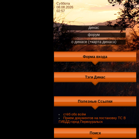
Суббота
08.08.2026
02:57
динас
форум
о динасе (+карта динаса)
Форма входа
Тэги Динас
Полезные Ссылки
стёб обо всём
Прием документов на постановку ТС В
ГИБДД город Первоуральск
Поиск