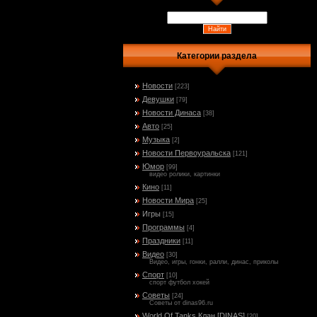
Категории раздела
Новости
[223]
Девушки
[79]
Новости Динаса
[38]
Авто
[25]
Музыка
[2]
Новости Первоуральска
[121]
Юмор
[99]
видео ролики, картинки
Кино
[11]
Новости Мира
[25]
Игры
[15]
Программы
[4]
Праздники
[11]
Видео
[30]
Видео, игры, гонки, ралли, динас, приколы
Спорт
[10]
спорт футбол хокей
Советы
[24]
Советы от dinas96.ru
World Of Tanks Клан [DINAS]
[20]