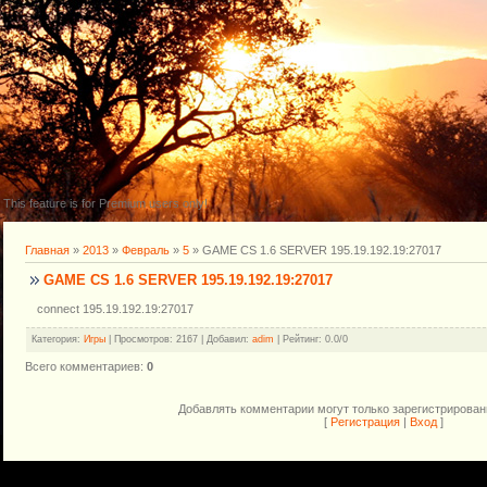
This feature is for Premium users only!
Главная
»
2013
»
Февраль
»
5
» GAME CS 1.6 SERVER 195.19.192.19:27017
GAME CS 1.6 SERVER 195.19.192.19:27017
connect 195.19.192.19:27017
Категория
:
Игры
|
Просмотров
: 2167 |
Добавил
:
adim
|
Рейтинг
:
0.0
/
0
Всего комментариев
:
0
Добавлять комментарии могут только зарегистрирован
[
Регистрация
|
Вход
]