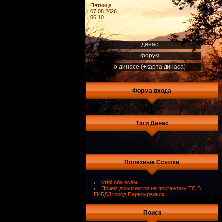
Пятница
07.08.2026
06:10
динас
форум
о динасе (+карта динаса)
Форма входа
Тэги Динас
Полезные Ссылки
стёб обо всём
Прием документов на постановку ТС В
ГИБДД город Первоуральск
Поиск