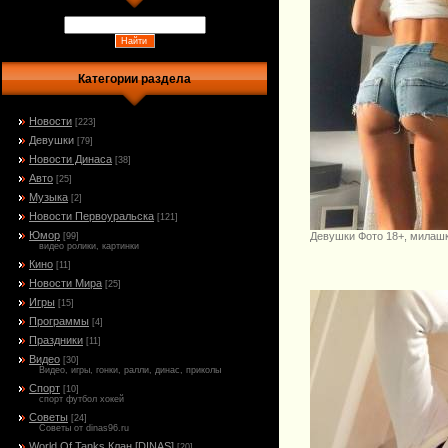
Категории раздела
Новости
[223]
Девушки
[79]
Новости Динаса
[38]
Авто
[25]
Музыка
[2]
Новости Первоуральска
[121]
Юмор
Девушки Фото 18+, милашк
[99]
видео ролики, картинки
Кино
[11]
Новости Мира
[25]
Игры
[15]
Программы
[4]
Праздники
[11]
Видео
[30]
Видео, игры, гонки, ралли, динас, приколы
Спорт
[10]
спорт футбол хокей
Советы
[24]
Советы от dinas96.ru
World Of Tanks Клан [DINAS]
[20]