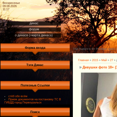
Воскресенье
09.08.2026
11:17
динас
форум
о динасе (+карта динаса)
Форма входа
This feature is for Premium users o
Главная
»
2015
»
Май
»
27
» 
Тэги Динас
Девушки фото 18+ (
Полезные Ссылки
стёб обо всём
Прием документов на постановку ТС В
ГИБДД город Первоуральск
Поиск