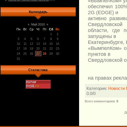
«ВымпелКом» у
обеспечил 100%
2G (EDGE) и
Календарь
активно развив
Свердловской
«
Май 2010
»
области, где 
Пн
Вт
Ср
Чт
Пт
Сб
Вс
1
2
запущены в
3
4
5
6
7
8
9
Екатеринбурге, 
10
11
12
13
14
15
16
«ВымпелКом» об
17
18
19
20
21
22
23
пунктов в
24
25
26
27
28
29
30
31
Свердловской о
Статистика
на правах рекл
Категория
:
Новости 
0.0
/
0
Всего комментариев
:
0
Д