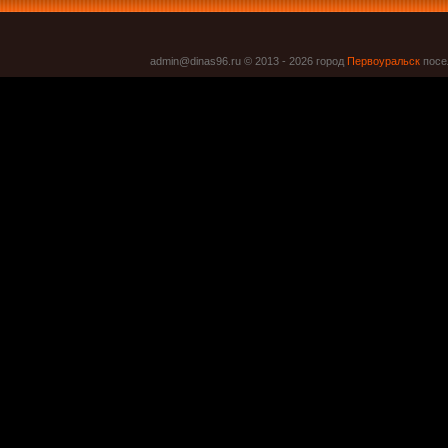
admin@dinas96.ru © 2013 - 2026
город
Первоуральск
посел