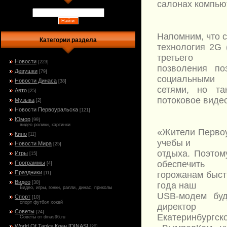
салонах компью
Напомним, что с
Категории раздела
технология 2G 
третьего
Новости
[223]
позволения по
Девушки
[79]
социальными
Новости Динаса
[38]
сетями, но т
Авто
[25]
потоковое видео
Музыка
[2]
Новости Первоуральска
[121]
Юмор
[99]
видео ролики, картинки
«Жители Первоу
Кино
[11]
учебы и
Новости Мира
[25]
отдыха. Поэтом
Игры
[15]
обеспечить
Программы
[4]
Праздники
горожанам быст
[11]
Видео
[30]
года наш
Видео, игры, гонки, ралли, динас, приколы
USB-модем буд
Спорт
[10]
спорт футбол хокей
директор
Советы
[24]
Екатеринбургс
Советы от dinas96.ru
World Of Tanks Клан [DINAS]
[20]