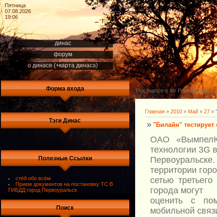
Пятница
07.08.2026
19:06
динас
форум
о динасе (+карта динаса)
Форма входа
This feature is for Premium users o
Главная
»
2010
»
Май
»
27
» 
Тэги Динас
"Билайн" тестирует
ОАО «ВымпелК
технологии 3G 
Полезные Ссылки
Первоуральск
территории гор
стёб обо всём
сетью третьего
Прием документов на постановку ТС В
города могут
ГИБДД город Первоуральск
оценить с по
Поиск
мобильной связ