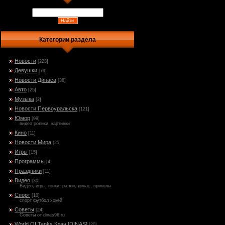
Категории раздела
Новости
[223]
Девушки
[79]
Новости Динаса
[38]
Авто
[25]
Музыка
[2]
Новости Первоуральска
[121]
Юмор
[99]
видео ролики, картинки
Кино
[11]
Новости Мира
[25]
Игры
[15]
Программы
[4]
Праздники
[11]
Видео
[30]
Видео, игры, гонки, ралли, динас, приколы
Спорт
[10]
спорт футбол хокей
Советы
[24]
Советы от dinas96.ru
World Of Tanks Клан [DINAS]
[20]