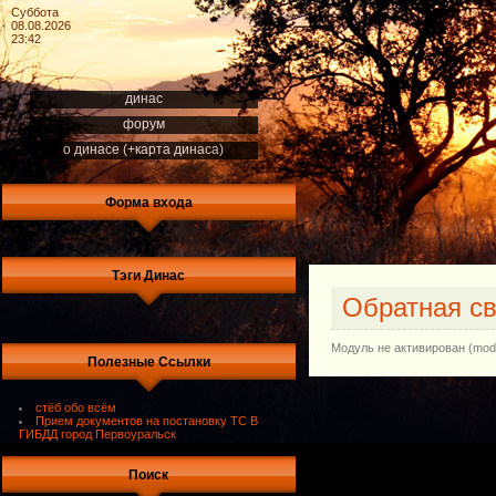
Суббота
08.08.2026
23:42
динас
форум
о динасе (+карта динаса)
Форма входа
Тэги Динас
Обратная с
Модуль не активирован (module
Полезные Ссылки
стёб обо всём
Прием документов на постановку ТС В
ГИБДД город Первоуральск
Поиск