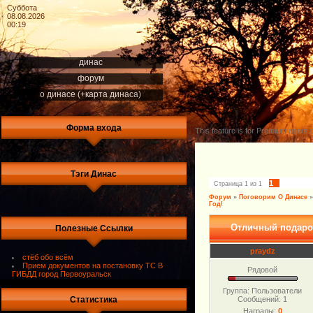
Суббота
08.08.2026
00:19
динас
форум
о динасе (+карта динаса)
Форма входа
This feature is for Premium users o
Тэги Динас
1
Страница
1
из
1
Форум
»
Поговорим О Динасе
»
Год!
Отличный подаро
Полезные Ссылки
praydz
стёб обо всём
Прием документов на постановку ТС В
Рядовой
ГИБДД город Первоуральск
Группа: Пользователи
Сообщений:
1
Статистика
Награды:
0