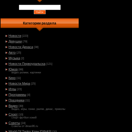
Категории раздела
Новости
[223]
Девушки
[79]
Новости Динаса
[38]
Авто
[25]
Музыка
[2]
Новости Первоуральска
[121]
Юмор
[99]
видео ролики, картинки
Кино
[11]
Новости Мира
[25]
Игры
[15]
Программы
[4]
Праздники
[11]
Видео
[30]
Видео, игры, гонки, ралли, динас, приколы
Спорт
[10]
спорт футбол хокей
Советы
[24]
Советы от dinas96.ru
World Of Tanks Клан [DINAS]
[20]