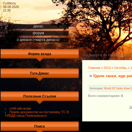
Суббота
08.08.2026
11:39
динас
форум
о динасе (+карта динаса)
Форма входа
This feature is for Premium users o
Главная
»
2014
»
Октябрь
»
Тэги Динас
Удали танки, иди ра
Категория
:
World Of Tanks Клан 
Всего комментариев
:
0
Полезные Ссылки
Д
стёб обо всём
Прием документов на постановку ТС В
ГИБДД город Первоуральск
Поиск